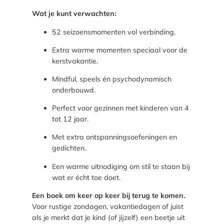
n
Wat je kunt verwachten:
d
i
52 seizoensmomenten vol verbinding.
n
Extra warme momenten speciaal voor de
g
kerstvakantie.
–
5
Mindful, speels én psychodynamisch
2
onderbouwd.
o
e
Perfect voor gezinnen met kinderen van 4
f
tot 12 jaar.
e
Met extra ontspanningsoefeningen en
n
gedichten.
i
n
Een warme uitnodiging om stil te staan bij
g
wat er écht toe doet.
e
n
Een boek om keer op keer bij terug te komen.
v
Voor rustige zondagen, vakantiedagen of juist
o
als je merkt dat je kind (of jijzelf) een beetje uit