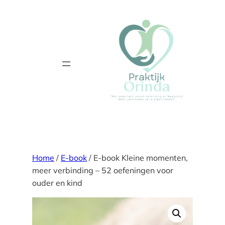
Ga
naar
de
inhoud
Home
/
E-book
/ E-book Kleine momenten,
meer verbinding – 52 oefeningen voor
ouder en kind