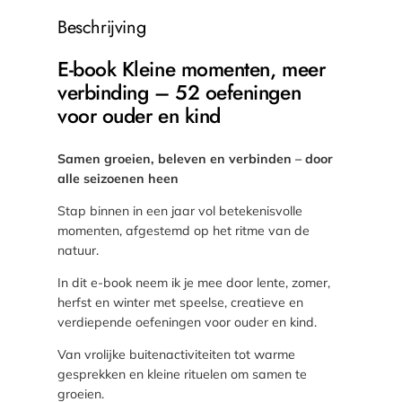
n
Beschrijving
e
m
E-book Kleine momenten, meer
o
verbinding – 52 oefeningen
m
voor ouder en kind
e
n
t
Samen groeien, beleven en verbinden – door
e
alle seizoenen heen
n
Stap binnen in een jaar vol betekenisvolle
,
momenten, afgestemd op het ritme van de
m
natuur.
e
e
In dit e-book neem ik je mee door lente, zomer,
r
herfst en winter met speelse, creatieve en
v
verdiepende oefeningen voor ouder en kind.
e
Van vrolijke buitenactiviteiten tot warme
r
gesprekken en kleine rituelen om samen te
b
groeien.
i