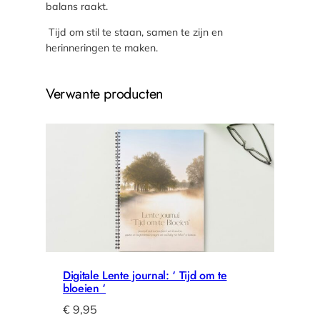
o
balans raakt.
r
Tijd om stil te staan, samen te zijn en
o
herinneringen te maken.
u
d
e
Verwante producten
r
e
n
k
i
n
d
a
a
n
t
a
Digitale Lente journal: ‘ Tijd om te
bloeien ‘
l
€
9,95