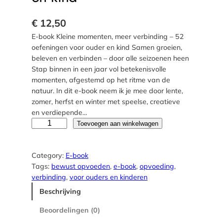
€
12,50
E-book Kleine momenten, meer verbinding – 52
oefeningen voor ouder en kind Samen groeien,
beleven en verbinden – door alle seizoenen heen
Stap binnen in een jaar vol betekenisvolle
momenten, afgestemd op het ritme van de
natuur. In dit e-book neem ik je mee door lente,
zomer, herfst en winter met speelse, creatieve
en verdiepende…
E
Toevoegen aan winkelwagen
-
b
Category:
E-book
o
Tags:
bewust opvoeden
, 
e-book
, 
opvoeding
, 
o
verbinding
, 
voor ouders en kinderen
k
K
Beschrijving
l
e
Beoordelingen (0)
i