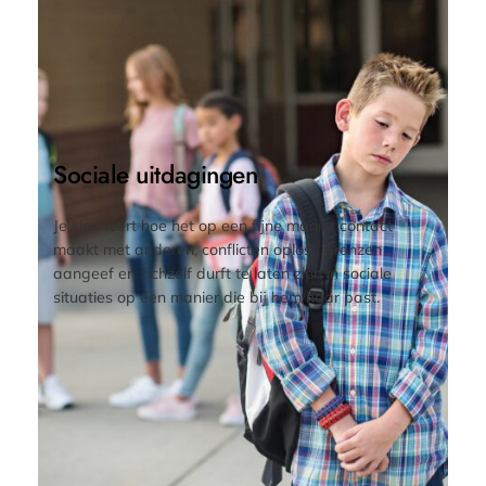
Sociale uitdagingen
Je kind leert hoe het op een fijne manier contact
maakt met anderen, conflicten oplost, grenzen
aangeef en zichzelf durft te laten zien in sociale
situaties op een manier die bij hem/haar past.