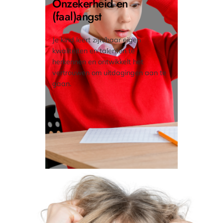
Onzekerheid en
(faal)angst
Je kind leert zijn/haar eigen
kwaliteiten en talenten te
herkennen en ontwikkelt het
vertrouwen om uitdagingen aan te
gaan.