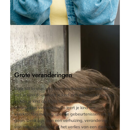
Grote veranderingen
Door stil te staan bij deze verandering en wat dit
met je kind doet, voelt je kind zich gehoord en gezien
en kan je kind als hij/zij hieraan toe is deze
verandering verwerken. Zo leert je kind om
veerkrachtig met ingrijpende gebeurtenissen om te
gaan. Denk bijv. aan een verhuizing, verandering
van school, scheiding of het verlies van een dierbare.