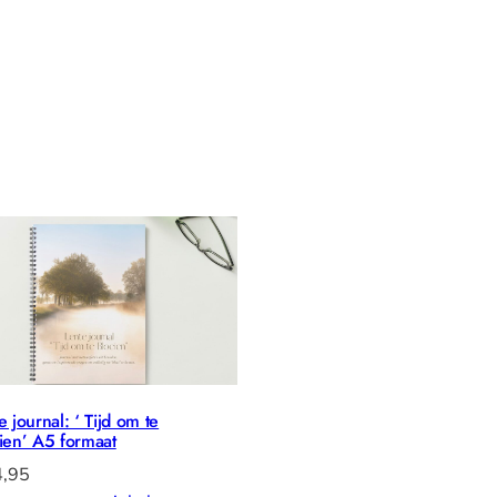
e journal: ‘ Tijd om te
ien’ A5 formaat
,95