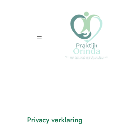
Ga
naar
de
inhoud
Privacy verklaring